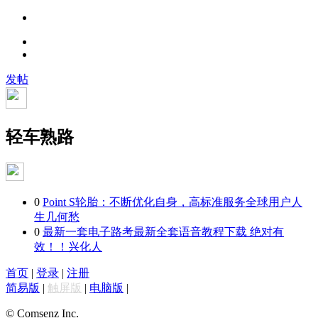
发帖
轻车熟路
0
Point S轮胎：不断优化自身，高标准服务全球用户
人
生几何愁
0
最新一套电子路考最新全套语音教程下载 绝对有
效！！
兴化人
首页
|
登录
|
注册
简易版
|
触屏版
|
电脑版
|
© Comsenz Inc.