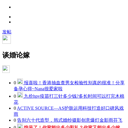
发帖
谈婚论嫁
0
报喜啦！香港抽血查男女检验性别真的很准！分享
备孕心得~
Nana很爱家啦
0
九价hpv疫苗打三针多少钱?多长时间可以打完
木棉
花
0
ACTIVE SOURCE—AS护肤运用科技打造好口碑
风戏
雨
0
告别六十代造型，韩式婚纱摄影创意爆灯
金影雨芬飞
0
惊呆了！你家能出多少彩礼？你家又能出多少嫁