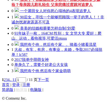
妆？母亲因儿彩礼轻生 父亲悲痛过度跳河
追梦人
0
一个莆田女人对你死心塌地的4表现
追梦人
1
90后女，寻找一个能够照顾我一辈子的男人！！非
诚勿扰谢谢
遥遥不可及
0
美美的结婚相册要怎样自制?
刘爱
0
91年妹子一枚，164CM,性别：女 文凭大专 爱好：爬
山、运动，看电视等,可爱活
ptuuu
0
我想有个他，然后有个家。。
骑着小猪看流星
1
大叔，有车，有房，有事业，未婚，争取2017必须脱
单！
lc587
0
2017脱单中
萌萌女神
0
单身久了，需要个好老公
大女孩
3
我想有个他 然后有个家
金萌萌
1
2
3
4
.. 11
/ 11 页
下一页
首页
|
登录
|
注册
简易版
|
触屏版
|
电脑版
|
© Comsenz Inc.